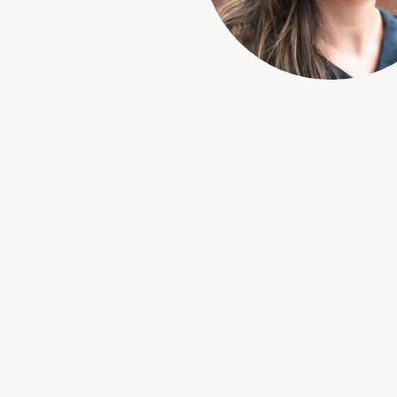
FZbee
Über uns
Grundschulsozialarbeit
©Urheberrecht. Alle Rechte vorbehalten.
- Freizeitbegegnungsstätte - Kirchstraße 3 - 29640 Schneve