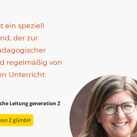
 ein speziell
nd, der zur
ädagogischer
nd regelmäßig von
en Unterricht
che Leitung generation Z
tion Z gGmbH